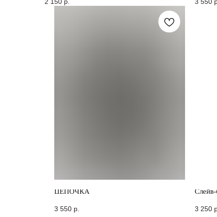
2 150
р.
3 550
р
ЦЕПОЧКА
Слейв-
3 550
р.
3 250
р