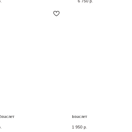
.
6 750
р.
браслет
Браслет
.
1 950
р.