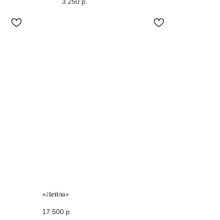
3 250
р.
«Лейла»
Материал: старинный дагестанский шерстяной ковер (сумах)
17 500
р.