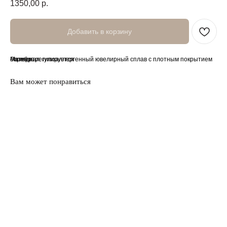
1350,00
р.
Добавить в корзину
Материал: гипоаллергенный ювелирный сплав с плотным покрытием серебра.
Размер: регулируется
Вам может понравиться