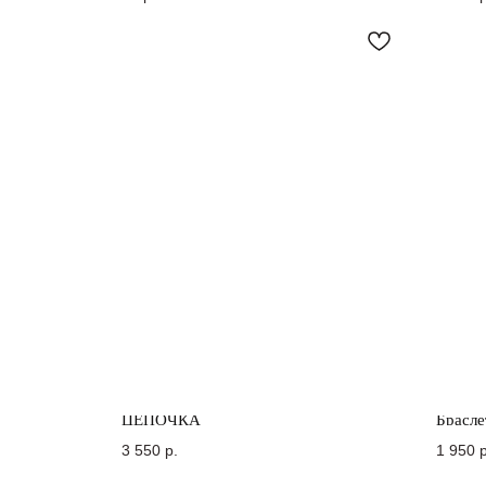
ЦЕПОЧКА
Брасле
3 550
р.
1 950
р