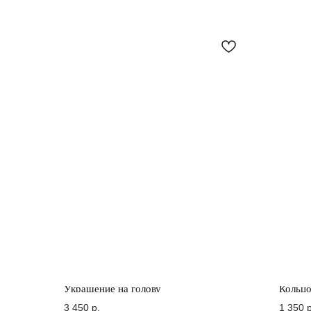
Украшение на голову
Кольц
3 450
р.
1 350
р