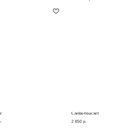
т
Слейв-браслет
.
2 850
р.