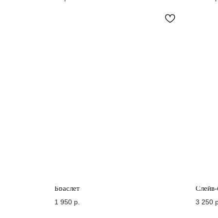
Браслет
Слейв-
1 950
р.
3 250
р