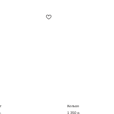
т
Кольцо
.
1 350
р.