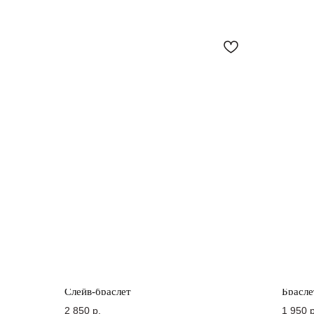
Слейв-браслет
Брасле
2 850
р.
1 950
р